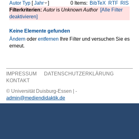
Autor
Typ
[
Jahr
]
0 Items:
BibTeX
RTF
RIS
Filterkriterien:
Autor
is
Unknown Author
[Alle Filter
deaktivieren]
Keine Elemente gefunden
Ändern
oder
entfernen
Ihre Filter und versuchen Sie es
erneut.
IMPRESSUM
DATENSCHUTZERKLÄRUNG
KONTAKT
Sekundär Menü
© Universität Duisburg-Essen | -
admin@mediendidaktik.de