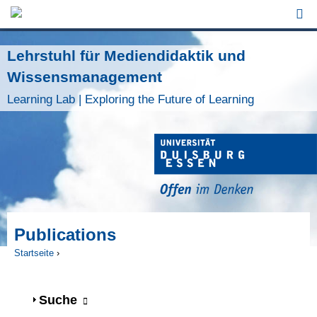
Jump to Navigation
Lehrstuhl für Mediendidaktik und
Wissensmanagement
Learning Lab | Exploring the Future of Learning
Publications
Startseite
›
Sie sind hier
Anzeigen
Suche