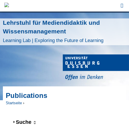
Jump to Navigation
Lehrstuhl für Mediendidaktik und
Wissensmanagement
Learning Lab | Exploring the Future of Learning
Publications
Startseite
›
Sie sind hier
Anzeigen
Suche