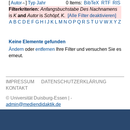
[
Autor
]
Typ
Jahr
0 Items:
BibTeX
RTF
RIS
Filterkriterien:
Anfangsbuchstabe Des Nachnamens
is
K
and
Autor
is
Schöpf, K.
[Alle Filter deaktivieren]
A
B
C
D
E
F
G
H
I
J
K
L
M
N
O
P
Q
R
S
T
U
V
W
X
Y
Z
Keine Elemente gefunden
Ändern
oder
entfernen
Ihre Filter und versuchen Sie es
erneut.
IMPRESSUM
DATENSCHUTZERKLÄRUNG
KONTAKT
Sekundär Menü
© Universität Duisburg-Essen | -
admin@mediendidaktik.de