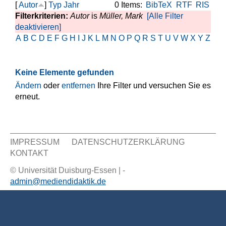
[
Autor
]
Typ
Jahr
0 Items:
BibTeX
RTF
RIS
Filterkriterien:
Autor
is
Müller, Mark
[Alle Filter
deaktivieren]
A
B
C
D
E
F
G
H
I
J
K
L
M
N
O
P
Q
R
S
T
U
V
W
X
Y
Z
Keine Elemente gefunden
Ändern
oder
entfernen
Ihre Filter und versuchen Sie es
erneut.
IMPRESSUM
DATENSCHUTZERKLÄRUNG
KONTAKT
Sekundär Menü
© Universität Duisburg-Essen | -
admin@mediendidaktik.de