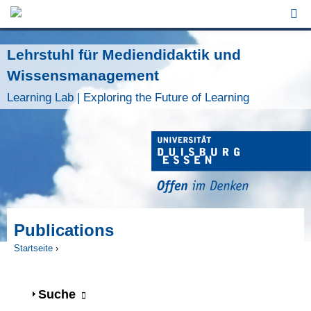
Jump to Navigation
Lehrstuhl für Mediendidaktik und
Wissensmanagement
Learning Lab | Exploring the Future of Learning
Publications
Startseite
›
Sie sind hier
Anzeigen
Suche