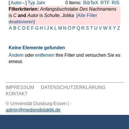
[
Autor
]
Typ
Jahr
0 Items:
BibTeX
RTF
RIS
Filterkriterien:
Anfangsbuchstabe Des Nachnamens
is
C
and
Autor
is
Schulte, Jolika
[Alle Filter
deaktivieren]
A
B
C
D
E
F
G
H
I
J
K
L
M
N
O
P
Q
R
S
T
U
V
W
X
Y
Z
Keine Elemente gefunden
Ändern
oder
entfernen
Ihre Filter und versuchen Sie es
erneut.
IMPRESSUM
DATENSCHUTZERKLÄRUNG
KONTAKT
Sekundär Menü
© Universität Duisburg-Essen | -
admin@mediendidaktik.de