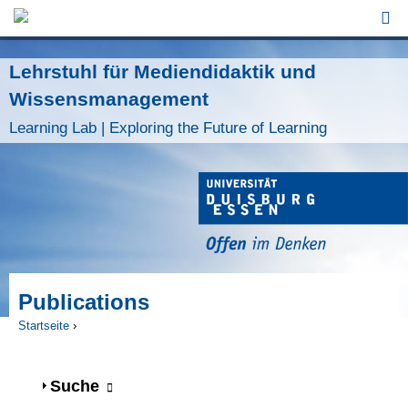
Jump to Navigation
Lehrstuhl für Mediendidaktik und
Wissensmanagement
Learning Lab | Exploring the Future of Learning
Publications
Startseite
›
Sie sind hier
Anzeigen
Suche