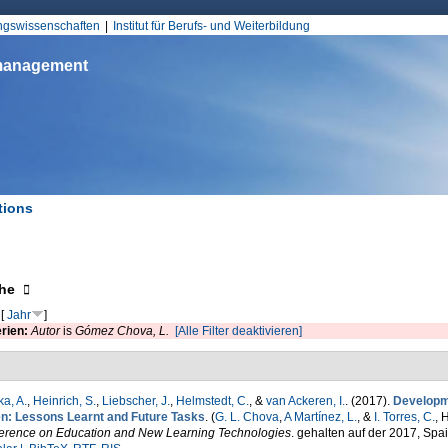
Jump to Navigation
ungswissenschaften
Institut für Berufs- und Weiterbildung
smanagement
tions
d hier
eigen
he
[
Jahr
]
erien:
Autor
is
Gómez Chova, L.
[Alle Filter deaktivieren]
a, A.
,
Heinrich, S.
,
Liebscher, J.
,
Helmstedt, C.
, &
van Ackeren, I.
. (2017).
Developme
n: Lessons Learnt and Future Tasks
. (
G. L. Chova
,
A Martínez, L.
, &
I. Torres, C.
, 
erence on Education and New Learning Technologies
. gehalten auf der 2017, Spa