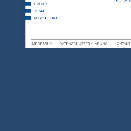
DOI
Scho
EVENTS
TEAM
MY ACCOUNT
IMPRESSUM
DATENSCHUTZERKLÄRUNG
KONTAKT
Sekundär Menü