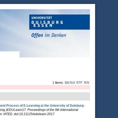
1 Items:
BibTeX
RTF
RIS
nt Process of E-Learning at the University of Duisburg-
Hrsg.
)
EDULearn17. Proceedings of the 9th International
in: IATED. doi:10.21125/edulearn.2017