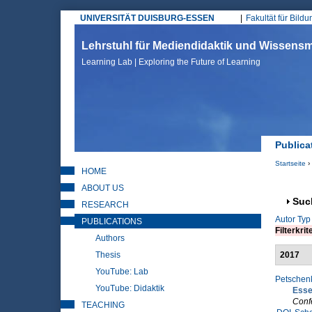
UNIVERSITÄT DUISBURG-ESSEN
Fakultät für Bild
Hauptmenü
Lehrstuhl für Mediendidaktik und Wissen
Learning Lab | Exploring the Future of Learning
Publica
Startseite
›
HOME
Sie sin
ABOUT US
Anz
Suc
RESEARCH
Autor
Typ
PUBLICATIONS
Filterkrit
Authors
Thesis
2017
YouTube: Lab
Petschenk
YouTube: Didaktik
Esse
Conf
TEACHING