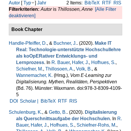
Autor
[
Typ
]
Jahr
2 Items:
BibTeX
RTF
RIS
Filterkriterien:
Autor
is
Thillosoen, Anne
[Alle Filter
deaktivieren]
Book Chapter
Handle-Pfeiffer, D.
, &
Buchner, J.
. (2020).
Make IT
Real: Technologie-unterstützte Hochschullehre
als koOpERativer Entwicklungs- und
Lernprozess
. In
R. Bauer
,
Hafer, J.
,
Hofhues, S.
,
Schiefner, M.
,
Thillosoen, A.
,
Volk, B.
, &
Wannemacher, K.
(Hrsg.)
,
Vom E-Learning zur
Digitalisierung. Mythen, Realitäten, Perspektiven
(Bd. 76). Münster: Waxmann. doi:978-3-8309-4109-
5
DOI
Scholar |
BibTeX
RTF
RIS
Schulenburg, K.
, &
Getto, B.
. (2020).
Digitalisierung
als Querschnittsaufgabe der Hochschulen
. In
R.
Bauer
,
Hafer, J.
,
Hofhues, S.
,
Schiefner-Rohs, M.
,