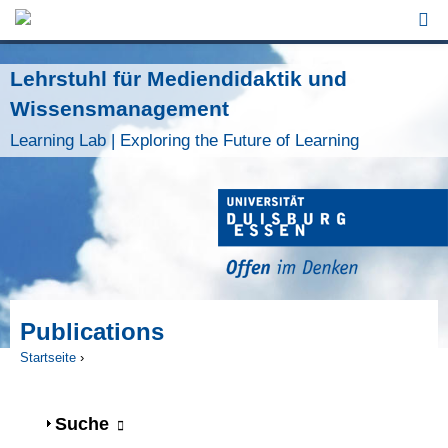
Jump to Navigation
Lehrstuhl für Mediendidaktik und
Wissensmanagement
Learning Lab | Exploring the Future of Learning
Publications
Startseite
›
Sie sind hier
Anzeigen
Suche