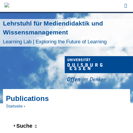
Jump to Navigation
Lehrstuhl für Mediendidaktik und
Wissensmanagement
Learning Lab | Exploring the Future of Learning
Publications
Startseite
›
Sie sind hier
Anzeigen
Suche