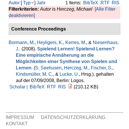
Autor
[
Typ
]
Jahr
1 Items:
BibTeX
RTF
RIS
Filterkriterien:
Autor
is
Herczeg, Michael
[Alle Filter
deaktivieren]
Conference Proceedings
Bormann, M.
,
Heyligers, K.
,
Kerres, M.
, &
Niesenhaus,
J.
. (2008).
Spielend Lernen! Spielend Lernen?
Eine empirische Annäherung an die
Möglichkeiten einer Synthese von Spielen und
Lernen
. (
S. Seehusen
,
Herczeg, M.
,
Fischer, S.
,
Kindsmüller, M. C.
, &
Lucke, U.
, Hrsg.
). gehalten
auf der 07/09/2008, Berlin: Logos.
Scholar |
BibTeX
RTF
RIS
(210.12 KB)
IMPRESSUM
DATENSCHUTZERKLÄRUNG
KONTAKT