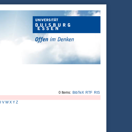
0 Items:
BibTeX
RTF
RIS
U
V
W
X
Y
Z