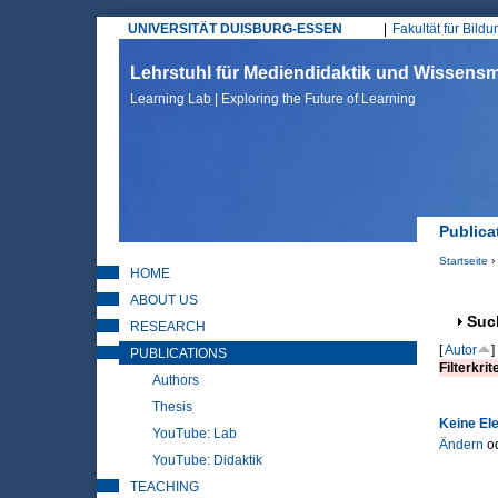
UNIVERSITÄT DUISBURG-ESSEN
Fakultät für Bild
Hauptmenü
Lehrstuhl für Mediendidaktik und Wissen
Learning Lab | Exploring the Future of Learning
Publica
Startseite
›
HOME
Sie sin
ABOUT US
Anz
Suc
RESEARCH
[
Autor
]
PUBLICATIONS
Filterkrit
Authors
Thesis
Keine El
YouTube: Lab
Ändern
o
YouTube: Didaktik
TEACHING