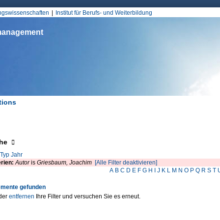
Jump to Navigation
ungswissenschaften
Institut für Berufs- und Weiterbildung
smanagement
tions
d hier
eigen
he
Typ
Jahr
erien:
Autor
is
Griesbaum, Joachim
[Alle Filter deaktivieren]
A
B
C
D
E
F
G
H
I
J
K
L
M
N
O
P
Q
R
S
T
emente gefunden
der
entfernen
Ihre Filter und versuchen Sie es erneut.