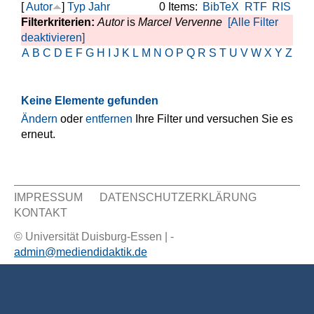
[
Autor
]
Typ
Jahr
0 Items:
BibTeX
RTF
RIS
Filterkriterien:
Autor
is
Marcel Vervenne
[Alle Filter
deaktivieren]
A
B
C
D
E
F
G
H
I
J
K
L
M
N
O
P
Q
R
S
T
U
V
W
X
Y
Z
Keine Elemente gefunden
Ändern
oder
entfernen
Ihre Filter und versuchen Sie es
erneut.
IMPRESSUM
DATENSCHUTZERKLÄRUNG
KONTAKT
Sekundär Menü
© Universität Duisburg-Essen | -
admin@mediendidaktik.de