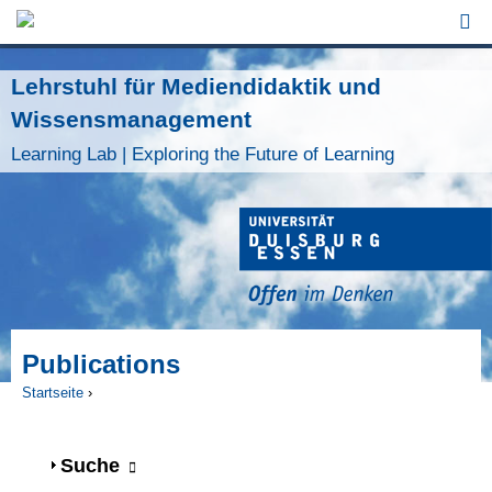
Jump to Navigation
Lehrstuhl für Mediendidaktik und
Wissensmanagement
Learning Lab | Exploring the Future of Learning
Publications
Startseite
›
Sie sind hier
Anzeigen
Suche