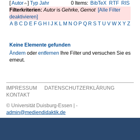
[
Autor
]
Typ
Jahr
0 Items:
BibTeX
RTF
RIS
Filterkriterien:
Autor
is
Gehrke, Gernot
[Alle Filter
deaktivieren]
A
B
C
D
E
F
G
H
I
J
K
L
M
N
O
P
Q
R
S
T
U
V
W
X
Y
Z
Keine Elemente gefunden
Ändern
oder
entfernen
Ihre Filter und versuchen Sie es
erneut.
IMPRESSUM
DATENSCHUTZERKLÄRUNG
KONTAKT
Sekundär Menü
© Universität Duisburg-Essen | -
admin@mediendidaktik.de