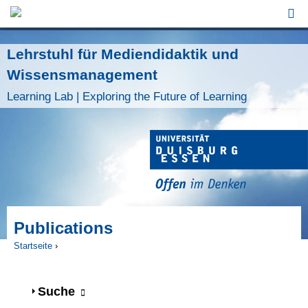
Jump to Navigation
Lehrstuhl für Mediendidaktik und
Wissensmanagement
Learning Lab | Exploring the Future of Learning
Publications
Startseite
›
Sie sind hier
Anzeigen
Suche