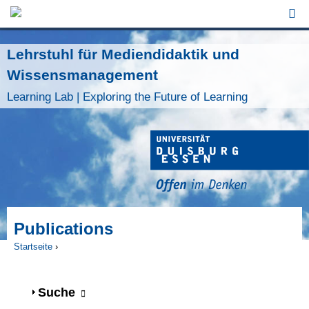
Jump to Navigation
Lehrstuhl für Mediendidaktik und
Wissensmanagement
Learning Lab | Exploring the Future of Learning
Publications
Startseite
›
Sie sind hier
Anzeigen
Suche