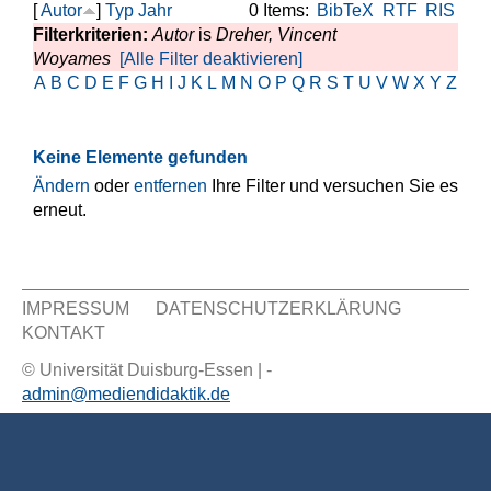
[
Autor
]
Typ
Jahr
0 Items:
BibTeX
RTF
RIS
Filterkriterien:
Autor
is
Dreher, Vincent
Woyames
[Alle Filter deaktivieren]
A
B
C
D
E
F
G
H
I
J
K
L
M
N
O
P
Q
R
S
T
U
V
W
X
Y
Z
Keine Elemente gefunden
Ändern
oder
entfernen
Ihre Filter und versuchen Sie es
erneut.
IMPRESSUM
DATENSCHUTZERKLÄRUNG
KONTAKT
Sekundär Menü
© Universität Duisburg-Essen | -
admin@mediendidaktik.de