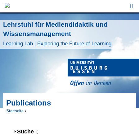
Jump to Navigation
Lehrstuhl für Mediendidaktik und
Wissensmanagement
Learning Lab | Exploring the Future of Learning
Publications
Startseite
›
Sie sind hier
Anzeigen
Suche