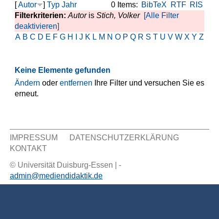
[
Autor
]
Typ
Jahr
0 Items:
BibTeX
RTF
RIS
Filterkriterien:
Autor
is
Stich, Volker
[Alle Filter
deaktivieren]
A
B
C
D
E
F
G
H
I
J
K
L
M
N
O
P
Q
R
S
T
U
V
W
X
Y
Z
Keine Elemente gefunden
Ändern
oder
entfernen
Ihre Filter und versuchen Sie es
erneut.
IMPRESSUM
DATENSCHUTZERKLÄRUNG
KONTAKT
Sekundär Menü
© Universität Duisburg-Essen | -
admin@mediendidaktik.de