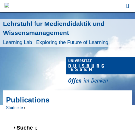
Jump to Navigation
Lehrstuhl für Mediendidaktik und
Wissensmanagement
Learning Lab | Exploring the Future of Learning
Publications
Startseite
›
Sie sind hier
Anzeigen
Suche