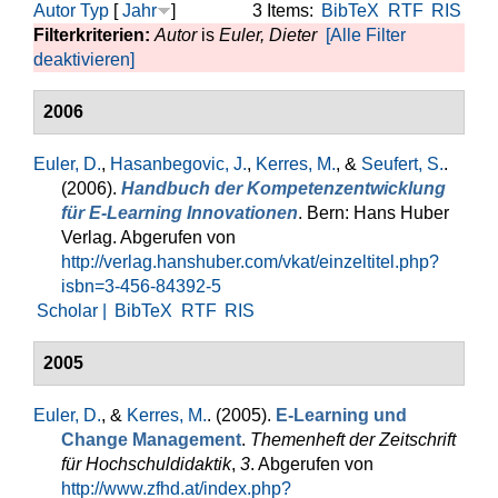
Autor
Typ
[
Jahr
]
3 Items:
BibTeX
RTF
RIS
Filterkriterien:
Autor
is
Euler, Dieter
[Alle Filter
deaktivieren]
2006
Euler, D.
,
Hasanbegovic, J.
,
Kerres, M.
, &
Seufert, S.
.
(2006).
Handbuch der Kompetenzentwicklung
für E-Learning Innovationen
. Bern: Hans Huber
Verlag. Abgerufen von
http://verlag.hanshuber.com/vkat/einzeltitel.php?
isbn=3-456-84392-5
Scholar |
BibTeX
RTF
RIS
2005
Euler, D.
, &
Kerres, M.
. (2005).
E-Learning und
Change Management
.
Themenheft der Zeitschrift
für Hochschuldidaktik
,
3
. Abgerufen von
http://www.zfhd.at/index.php?