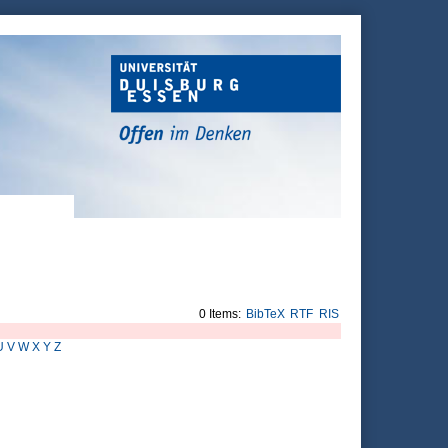
0 Items:
BibTeX
RTF
RIS
U
V
W
X
Y
Z