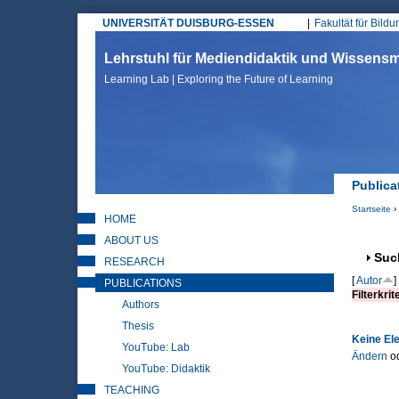
UNIVERSITÄT DUISBURG-ESSEN
Fakultät für Bild
Hauptmenü
Lehrstuhl für Mediendidaktik und Wissen
Learning Lab | Exploring the Future of Learning
Publica
Startseite
›
HOME
Sie sin
ABOUT US
Anz
Suc
RESEARCH
[
Autor
]
PUBLICATIONS
Filterkrit
Authors
Thesis
Keine El
YouTube: Lab
Ändern
o
YouTube: Didaktik
TEACHING