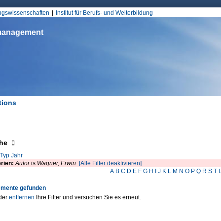
Jump to Navigation
ungswissenschaften
Institut für Berufs- und Weiterbildung
smanagement
tions
d hier
eigen
he
Typ
Jahr
erien:
Autor
is
Wagner, Erwin
[Alle Filter deaktivieren]
A
B
C
D
E
F
G
H
I
J
K
L
M
N
O
P
Q
R
S
T
emente gefunden
der
entfernen
Ihre Filter und versuchen Sie es erneut.