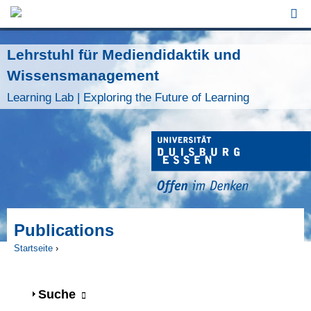
Jump to Navigation
Lehrstuhl für Mediendidaktik und
Wissensmanagement
Learning Lab | Exploring the Future of Learning
Publications
Startseite
›
Sie sind hier
Anzeigen
Suche