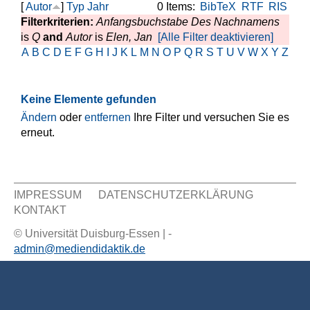
[
Autor
]
Typ
Jahr
0 Items:
BibTeX
RTF
RIS
Filterkriterien:
Anfangsbuchstabe Des Nachnamens
is
Q
and
Autor
is
Elen, Jan
[Alle Filter deaktivieren]
A
B
C
D
E
F
G
H
I
J
K
L
M
N
O
P
Q
R
S
T
U
V
W
X
Y
Z
Keine Elemente gefunden
Ändern
oder
entfernen
Ihre Filter und versuchen Sie es
erneut.
IMPRESSUM
DATENSCHUTZERKLÄRUNG
KONTAKT
Sekundär Menü
© Universität Duisburg-Essen | -
admin@mediendidaktik.de