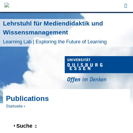
Jump to Navigation
Lehrstuhl für Mediendidaktik und
Wissensmanagement
Learning Lab | Exploring the Future of Learning
Publications
Startseite
›
Sie sind hier
Anzeigen
Suche