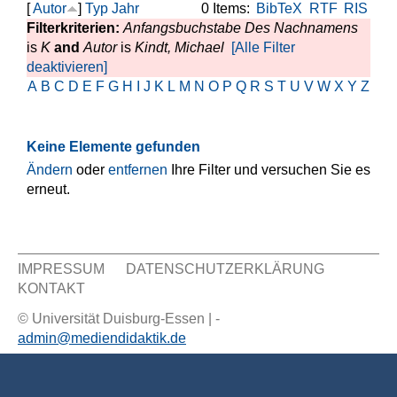
[
Autor
]
Typ
Jahr
0 Items:
BibTeX
RTF
RIS
Filterkriterien:
Anfangsbuchstabe Des Nachnamens
is
K
and
Autor
is
Kindt, Michael
[Alle Filter
deaktivieren]
A
B
C
D
E
F
G
H
I
J
K
L
M
N
O
P
Q
R
S
T
U
V
W
X
Y
Z
Keine Elemente gefunden
Ändern
oder
entfernen
Ihre Filter und versuchen Sie es
erneut.
IMPRESSUM
DATENSCHUTZERKLÄRUNG
KONTAKT
Sekundär Menü
© Universität Duisburg-Essen | -
admin@mediendidaktik.de