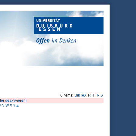
0 Items:
BibTeX
RTF
RIS
lter deaktivieren]
U
V
W
X
Y
Z