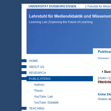
UNIVERSITÄT DUISBURG-ESSEN
Fakultät für Bild
Hauptmenü
Lehrstuhl für Mediendidaktik und Wissen
Learning Lab | Exploring the Future of Learning
Publica
Startseite
›
HOME
Sie sin
ABOUT US
Anz
Suc
RESEARCH
[
Autor
]
PUBLICATIONS
Filterkrit
Authors
Thesis
Keine El
YouTube: Lab
Ändern
o
YouTube: Didaktik
TEACHING