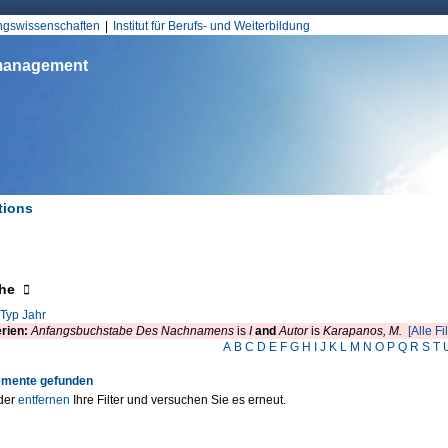
Jump to Navigation
ungswissenschaften
Institut für Berufs- und Weiterbildung
smanagement
tions
d hier
eigen
he
Typ
Jahr
erien:
Anfangsbuchstabe Des Nachnamens
is
I
and
Autor
is
Karapanos, M.
[Alle Fi
A
B
C
D
E
F
G
H
I
J
K
L
M
N
O
P
Q
R
S
T
emente gefunden
der
entfernen
Ihre Filter und versuchen Sie es erneut.