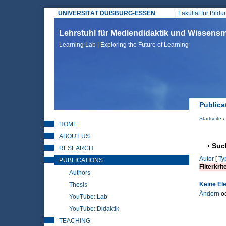
UNIVERSITÄT DUISBURG-ESSEN
Fakultät für Bild
Hauptmenü
Lehrstuhl für Mediendidaktik und Wissen
Learning Lab | Exploring the Future of Learning
Publica
Startseite
›
HOME
Sie sin
ABOUT US
Anz
Suc
RESEARCH
Autor
[
Ty
PUBLICATIONS
Filterkrit
Authors
Keine El
Thesis
Ändern
o
YouTube: Lab
YouTube: Didaktik
TEACHING