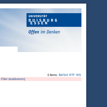
0 Items:
BibTeX
RTF
RIS
e Filter deaktivieren]