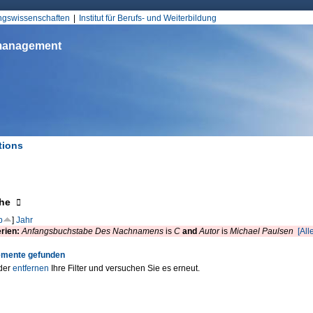
Jump to Navigation
ungswissenschaften
Institut für Berufs- und Weiterbildung
smanagement
tions
d hier
eigen
he
p
]
Jahr
erien:
Anfangsbuchstabe Des Nachnamens
is
C
and
Autor
is
Michael Paulsen
[All
emente gefunden
der
entfernen
Ihre Filter und versuchen Sie es erneut.