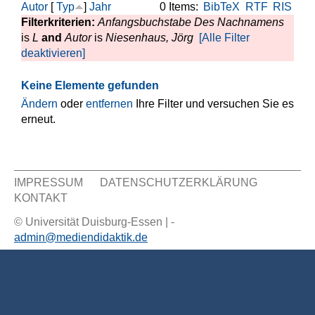
Autor
[
Typ
]
Jahr
0 Items:
BibTeX
RTF
RIS
Filterkriterien:
Anfangsbuchstabe Des Nachnamens
is
L
and
Autor
is
Niesenhaus, Jörg
[Alle Filter
deaktivieren]
Keine Elemente gefunden
Ändern
oder
entfernen
Ihre Filter und versuchen Sie es
erneut.
IMPRESSUM
DATENSCHUTZERKLÄRUNG
KONTAKT
Sekundär Menü
© Universität Duisburg-Essen | -
admin@mediendidaktik.de