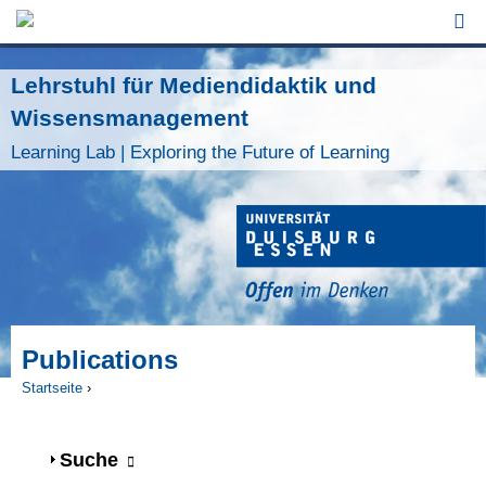
Jump to Navigation
Lehrstuhl für Mediendidaktik und
Wissensmanagement
Learning Lab | Exploring the Future of Learning
Publications
Startseite
›
Sie sind hier
Anzeigen
Suche