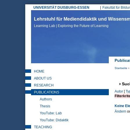
UNIVERSITÄT DUISBURG-ESSEN
Fakultät für Bild
Hauptmenü
Lehrstuhl für Mediendidaktik und Wissen
Learning Lab | Exploring the Future of Learning
Publica
Startseite
›
HOME
Sie sin
ABOUT US
Anz
Suc
RESEARCH
Autor
[
Ty
PUBLICATIONS
Filterkrit
Authors
Keine El
Thesis
Ändern
o
YouTube: Lab
YouTube: Didaktik
TEACHING