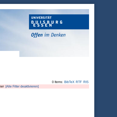
0 Items:
BibTeX
RTF
RIS
her
[Alle Filter deaktivieren]