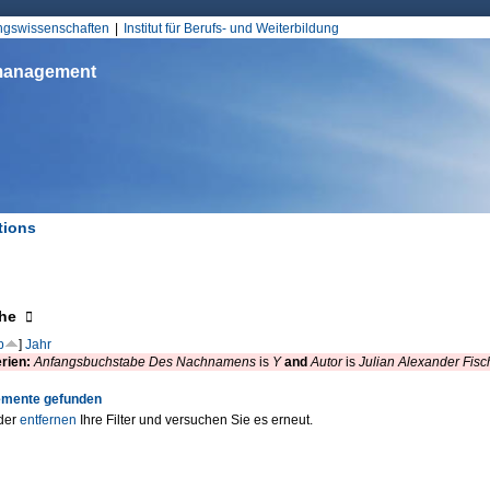
Jump to Navigation
ungswissenschaften
Institut für Berufs- und Weiterbildung
smanagement
tions
d hier
eigen
he
p
]
Jahr
erien:
Anfangsbuchstabe Des Nachnamens
is
Y
and
Autor
is
Julian Alexander Fisc
emente gefunden
der
entfernen
Ihre Filter und versuchen Sie es erneut.