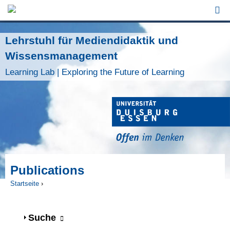
Jump to Navigation
Lehrstuhl für Mediendidaktik und
Wissensmanagement
Learning Lab | Exploring the Future of Learning
Publications
Startseite
›
Sie sind hier
Anzeigen
Suche