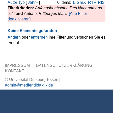
Autor
Typ
[
Jahr
]
0 Items:
BibTeX
RTF
RIS
Filterkriterien:
Anfangsbuchstabe Des Nachnamens
is
H
and
Autor
is
Rittberger, Marc
[Alle Filter
deaktivieren]
Keine Elemente gefunden
Ändern
oder
entfernen
Ihre Filter und versuchen Sie es
erneut.
IMPRESSUM
DATENSCHUTZERKLÄRUNG
KONTAKT
Sekundär Menü
© Universität Duisburg-Essen | -
admin@mediendidaktik.de