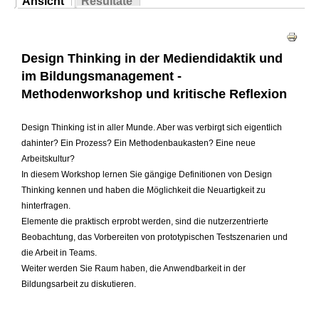
Ansicht
Resultate
Sie sind hier
(aktiver Reiter)
Haupt-Reiter
Design Thinking in der Mediendidaktik und
im Bildungsmanagement -
Methodenworkshop und kritische Reflexion
Design Thinking ist in aller Munde. Aber was verbirgt sich eigentlich
dahinter? Ein Prozess? Ein Methodenbaukasten? Eine neue
Arbeitskultur?
In diesem Workshop lernen Sie gängige Definitionen von Design
Thinking kennen und haben die Möglichkeit die Neuartigkeit zu
hinterfragen.
Elemente die praktisch erprobt werden, sind die nutzerzentrierte
Beobachtung, das Vorbereiten von prototypischen Testszenarien und
die Arbeit in Teams.
Weiter werden Sie Raum haben, die Anwendbarkeit in der
Bildungsarbeit zu diskutieren.