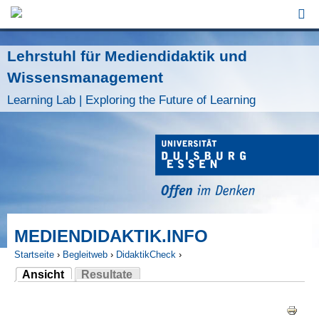
Jump to Navigation
Lehrstuhl für Mediendidaktik und
Wissensmanagement
Learning Lab | Exploring the Future of Learning
MEDIENDIDAKTIK.INFO
Startseite
›
Begleitweb
›
DidaktikCheck
›
Ansicht
Resultate
Sie sind hier
(aktiver Reiter)
Haupt-Reiter