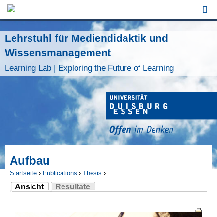
Jump to Navigation
Lehrstuhl für Mediendidaktik und
Wissensmanagement
Learning Lab | Exploring the Future of Learning
Aufbau
Startseite
›
Publications
›
Thesis
›
Ansicht
Resultate
Sie sind hier
(aktiver Reiter)
Haupt-Reiter