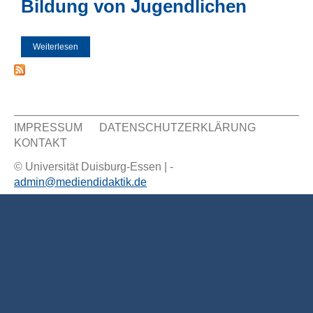
Bildung von Jugendlichen
Weiterlesen
über Museum online - Eine Studie zur intermedialen
kulturellen Bildung von Jugendlichen
IMPRESSUM
DATENSCHUTZERKLÄRUNG
KONTAKT
Sekundär Menü
© Universität Duisburg-Essen | -
admin@mediendidaktik.de