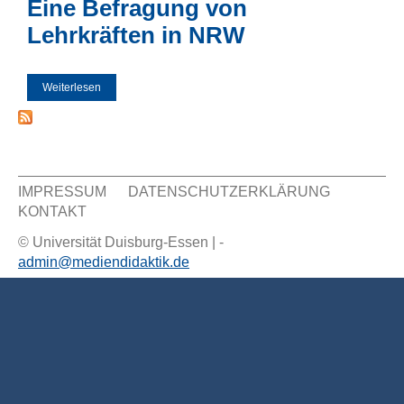
Eine Befragung von
Lehrkräften in NRW
Weiterlesen
über Zur Nutzung des Internets für die
Unterrichtsvorbereitung - Eine Befragung von Lehrkräften in
NRW
IMPRESSUM
DATENSCHUTZERKLÄRUNG
KONTAKT
Sekundär Menü
© Universität Duisburg-Essen | -
admin@mediendidaktik.de