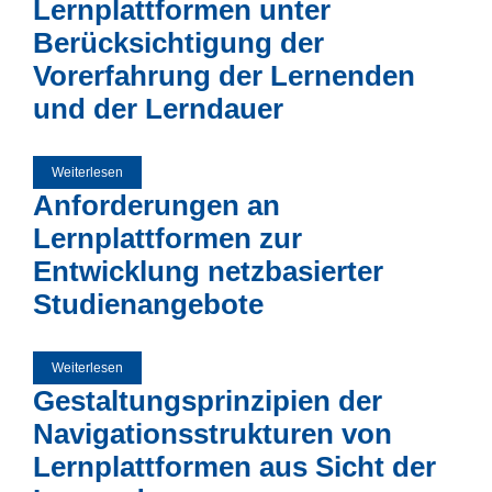
Lernplattformen unter
Berücksichtigung der
Vorerfahrung der Lernenden
und der Lerndauer
Weiterlesen
über Aspekte der User Experience bei der Nutzung von
Lernplattformen unter Berücksichtigung der Vorerfahrung
Anforderungen an
der Lernenden und der Lerndauer
Lernplattformen zur
Entwicklung netzbasierter
Studienangebote
Weiterlesen
über Anforderungen an Lernplattformen zur Entwicklung
netzbasierter Studienangebote
Gestaltungsprinzipien der
Navigationsstrukturen von
Lernplattformen aus Sicht der