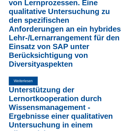
von Lernprozessen. Eine
qualitative Untersuchung zu
den spezifischen
Anforderungen an ein hybrides
Lehr-/Lernarrangement für den
Einsatz von SAP unter
Berücksichtigung von
Diversityaspekten
Weiterlesen
über Möglichkeiten und Grenzen von eLearning zur
Förderung von Lernprozessen. Eine qualitative
Unterstützung der
Untersuchung zu den spezifischen Anforderungen an ein
hybrides Lehr-/Lernarrangement für den Einsatz von SAP
unter Berücksichtigung von Diversityaspekten
Lernortkooperation durch
Wissensmanagement -
Ergebnisse einer qualitativen
Untersuchung in einem