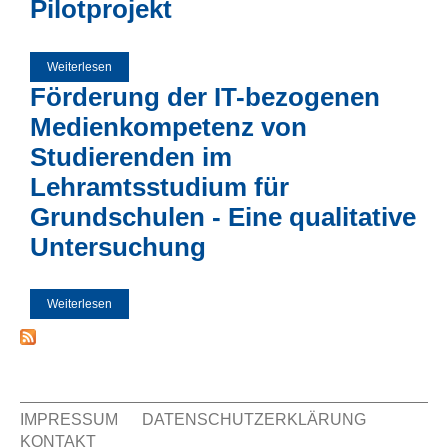
Pilotprojekt
Weiterlesen
über Unterstützung der Lernortkooperation durch
Wissensmanagement - Ergebnisse einer qualitativen
Förderung der IT-bezogenen
Untersuchung in einem Pilotprojekt
Medienkompetenz von
Studierenden im
Lehramtsstudium für
Grundschulen - Eine qualitative
Untersuchung
Weiterlesen
über Förderung der IT-bezogenen Medienkompetenz von
Studierenden im Lehramtsstudium für Grundschulen - Eine
qualitative Untersuchung
IMPRESSUM
DATENSCHUTZERKLÄRUNG
KONTAKT