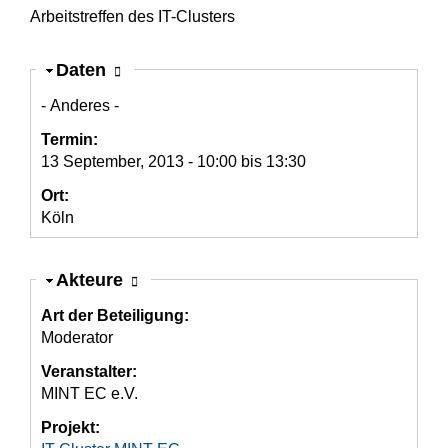
Arbeitstreffen des IT-Clusters
Ausblenden
Daten
- Anderes -
Termin:
13 September, 2013 -
10:00
bis
13:30
Ort:
Köln
Ausblenden
Akteure
Art der Beteiligung:
Moderator
Veranstalter:
MINT EC e.V.
Projekt: