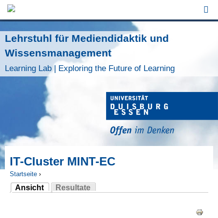
Jump to Navigation
Lehrstuhl für Mediendidaktik und
Wissensmanagement
Learning Lab | Exploring the Future of Learning
IT-Cluster MINT-EC
Startseite
›
Ansicht
Resultate
Sie sind hier
(aktiver Reiter)
Haupt-Reiter