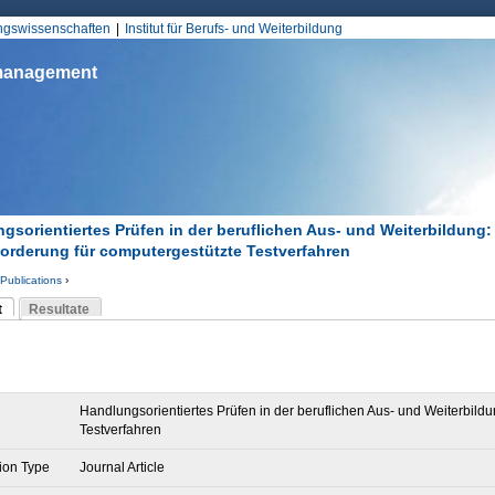
Jump to Navigation
ungswissenschaften
Institut für Berufs- und Weiterbildung
smanagement
gsorientiertes Prüfen in der beruflichen Aus- und Weiterbildung:
orderung für computergestützte Testverfahren
Publications
›
d hier
t
Resultate
Reiter)
-Reiter
Handlungsorientiertes Prüfen in der beruflichen Aus- und Weiterbild
Testverfahren
ion Type
Journal Article