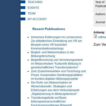
TEACHING
Year of
Publicat
EVENTS
TEAM
Authors
MY ACCOUNT
Journal
Recent Publications
Anhang:
Immersive Erfahrungen im Lernprozess:
rottm
Zur didaktischen Einbettung von VR am
Zum Ver
Beispiel eines VR-basierten
Kommunikationstrainings
Begleit- und Metavorhaben in der
Bildungsforschung
Begleitforschung und Vernetzungsarbeit
im Metavorhaben "Kulturelle Bildung in
gesellschaftlichen Transformationen"
Zum Zusammenwirken von Forschung und
Praxis. Kooperative Handlungspraktiken
im Kontext digitaler Bildungsprojekte
Die Rolle von Metavorhaben im
Wissenstransfer: Strategien und
Erfahrungen aus dem Verbundprojekt
„Digitalisierung im Bildungsbereich“
Transferangebote auf Basis
bildungswissenschaftlicher
Forschungssynthesen [Preprint]