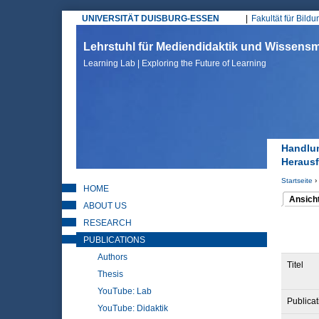
UNIVERSITÄT DUISBURG-ESSEN
Fakultät für Bild
Hauptmenü
Lehrstuhl für Mediendidaktik und Wissen
Learning Lab | Exploring the Future of Learning
Handlun
Herausf
Startseite
›
HOME
Sie sin
Ansich
ABOUT US
(aktiver 
Haupt
RESEARCH
PUBLICATIONS
Authors
Titel
Thesis
YouTube: Lab
Publicat
YouTube: Didaktik