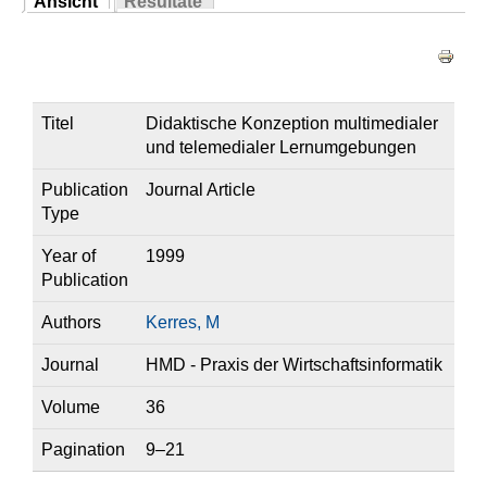
Ansicht
Resultate
Sie sind hier
(aktiver Reiter)
Haupt-Reiter
Titel
Didaktische Konzeption multimedialer
und telemedialer Lernumgebungen
Publication
Journal Article
Type
Year of
1999
Publication
Authors
Kerres, M
Journal
HMD - Praxis der Wirtschaftsinformatik
Volume
36
Pagination
9–21