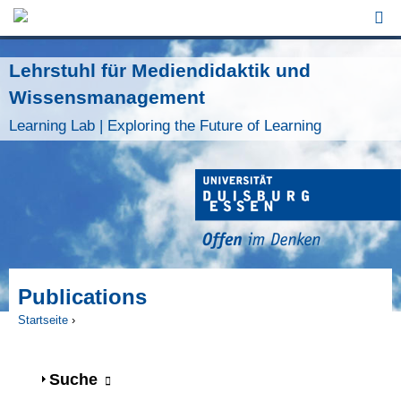
Jump to Navigation
Lehrstuhl für Mediendidaktik und
Wissensmanagement
Learning Lab | Exploring the Future of Learning
Publications
Startseite
›
Sie sind hier
Anzeigen
Suche