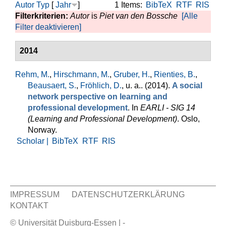
Autor
Typ
[
Jahr
]
1 Items:
BibTeX
RTF
RIS
Filterkriterien:
Autor
is
Piet van den Bossche
[Alle
Filter deaktivieren]
2014
Rehm, M.
,
Hirschmann, M.
,
Gruber, H.
,
Rienties, B.
,
Beausaert, S.
,
Fröhlich, D.
, u. a.
. (2014).
A social
network perspective on learning and
professional development
. In
EARLI - SIG 14
(Learning and Professional Development)
. Oslo,
Norway.
Scholar |
BibTeX
RTF
RIS
IMPRESSUM
DATENSCHUTZERKLÄRUNG
KONTAKT
Sekundär Menü
© Universität Duisburg-Essen | -