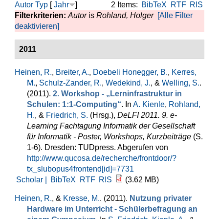
Autor
Typ
[
Jahr
]
2 Items:
BibTeX
RTF
RIS
Filterkriterien:
Autor
is
Rohland, Holger
[Alle Filter
deaktivieren]
2011
Heinen, R.
,
Breiter, A.
,
Doebeli Honegger, B.
,
Kerres,
M.
,
Schulz-Zander, R.
,
Wedekind, J.
, &
Welling, S.
.
(2011).
2. Workshop - „Lerninfrastruktur in
Schulen: 1:1-Computing“
. In
A. Kienle
,
Rohland,
H.
, &
Friedrich, S.
(Hrsg.)
,
DeLFI 2011. 9. e-
Learning Fachtagung Informatik der Gesellschaft
für Informatik - Poster, Workshops, Kurzbeiträge
(S.
1-6). Dresden: TUDpress. Abgerufen von
http://www.qucosa.de/recherche/frontdoor/?
tx_slubopus4frontend[id]=7731
Scholar |
BibTeX
RTF
RIS
(3.62 MB)
Heinen, R.
, &
Kresse, M.
. (2011).
Nutzung privater
Hardware im Unterricht - Schülerbefragung an