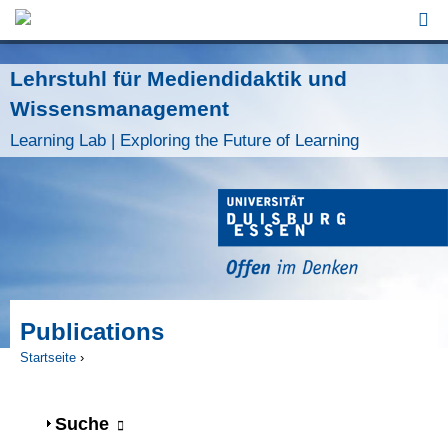
Jump to Navigation
Lehrstuhl für Mediendidaktik und
Wissensmanagement
Learning Lab | Exploring the Future of Learning
Publications
Startseite
›
Sie sind hier
Anzeigen
Suche