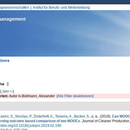
Jump to Navigation
ungswissenschaften
Institut für Berufs- und Weiterbildung
smanagement
tions
d hier
eigen
he
[
Jahr
]
erien:
Autor
is
Bollmann, Alexander
[Alle Filter deaktivieren]
aeiro, S.
,
Nicolau, P.
,
Disterheft, A.
,
Teixeira, A.
,
Becker, S.
, u. a.
. (2019).
Can MOOCs 
arning outcome based comparison of two MOOCs
.
Journal of Cleaner Production
://doi.org/10.1016/j.jclepro.2019.02.190