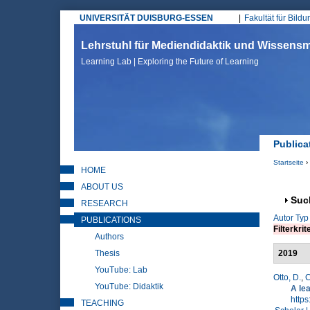
UNIVERSITÄT DUISBURG-ESSEN
Fakultät für Bild
Hauptmenü
Lehrstuhl für Mediendidaktik und Wissen
Learning Lab | Exploring the Future of Learning
Publica
Startseite
›
HOME
Sie sin
ABOUT US
Anz
Suc
RESEARCH
Autor
Typ
PUBLICATIONS
Filterkrit
Authors
Thesis
2019
YouTube: Lab
Otto, D.
,
C
YouTube: Didaktik
A le
https
TEACHING