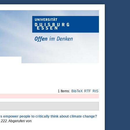
1 Items:
BibTeX
RTF
RIS
empower people to critically think about climate change?
,
222
. Abgerufen von