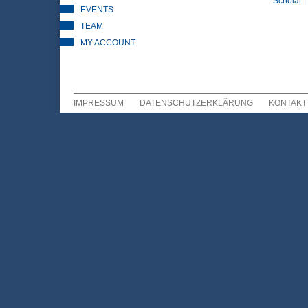
Scholar |
EVENTS
TEAM
MY ACCOUNT
IMPRESSUM
DATENSCHUTZERKLÄRUNG
KONTAKT
Sekundär Menü