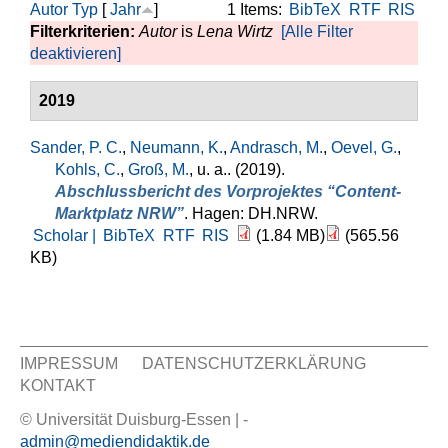
Autor
Typ
[
Jahr
]
1 Items:
BibTeX
RTF
RIS
Filterkriterien:
Autor
is
Lena Wirtz
[Alle Filter
deaktivieren]
2019
Sander, P. C.
,
Neumann, K.
,
Andrasch, M.
,
Oevel, G.
,
Kohls, C.
,
Groß, M.
, u. a.
. (2019).
Abschlussbericht des Vorprojektes “Content-
Marktplatz NRW”
. Hagen: DH.NRW.
Scholar |
BibTeX
RTF
RIS
(1.84 MB)
(565.56
KB)
IMPRESSUM
DATENSCHUTZERKLÄRUNG
KONTAKT
Sekundär Menü
© Universität Duisburg-Essen | -
admin@mediendidaktik.de