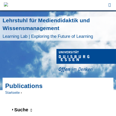
Jump to Navigation
Lehrstuhl für Mediendidaktik und
Wissensmanagement
Learning Lab | Exploring the Future of Learning
Publications
Startseite
›
Sie sind hier
Anzeigen
Suche