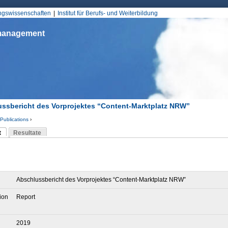
Jump to Navigation
ungswissenschaften
Institut für Berufs- und Weiterbildung
smanagement
ssbericht des Vorprojektes “Content-Marktplatz NRW”
Publications
›
d hier
t
Resultate
Reiter)
-Reiter
Abschlussbericht des Vorprojektes “Content-Marktplatz NRW”
ion
Report
2019