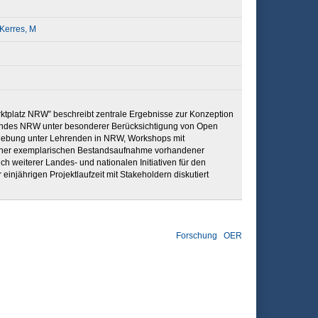
Kerres, M
rktplatz NRW” beschreibt zentrale Ergebnisse zur Konzeption
Landes NRW unter besonderer Berücksichtigung von Open
rhebung unter Lehrenden in NRW, Workshops mit
r, einer exemplarischen Bestandsaufnahme vorhandener
 weiterer Landes- und nationalen Initiativen für den
jährigen Projektlaufzeit mit Stakeholdern diskutiert
Forschung
OER