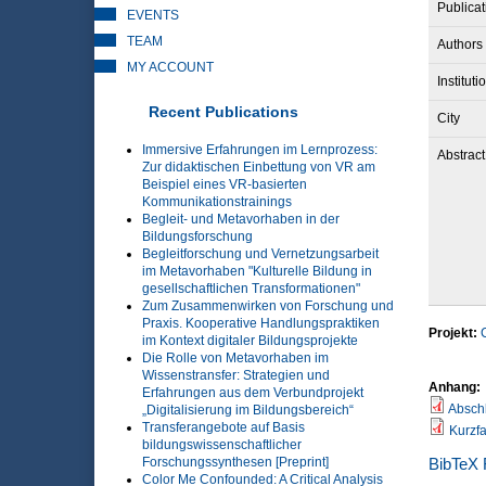
Publicat
EVENTS
TEAM
Authors
MY ACCOUNT
Instituti
Recent Publications
City
Immersive Erfahrungen im Lernprozess:
Abstract
Zur didaktischen Einbettung von VR am
Beispiel eines VR-basierten
Kommunikationstrainings
Begleit- und Metavorhaben in der
Bildungsforschung
Begleitforschung und Vernetzungsarbeit
im Metavorhaben "Kulturelle Bildung in
gesellschaftlichen Transformationen"
Zum Zusammenwirken von Forschung und
Praxis. Kooperative Handlungspraktiken
Projekt:
im Kontext digitaler Bildungsprojekte
Die Rolle von Metavorhaben im
Wissenstransfer: Strategien und
Anhang:
Erfahrungen aus dem Verbundprojekt
Abschl
„Digitalisierung im Bildungsbereich“
Transferangebote auf Basis
Kurzf
bildungswissenschaftlicher
BibTeX
Forschungssynthesen [Preprint]
Color Me Confounded: A Critical Analysis