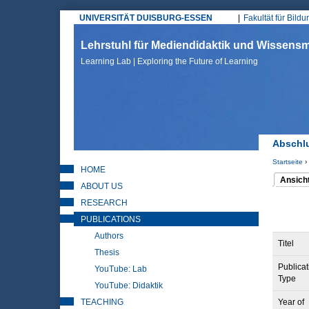
UNIVERSITÄT DUISBURG-ESSEN
Fakultät für Bild
Hauptmenü
Lehrstuhl für Mediendidaktik und Wissen
Learning Lab | Exploring the Future of Learning
Abschlu
Startseite
›
HOME
Sie sin
Ansich
ABOUT US
(aktiver 
Haupt
RESEARCH
PUBLICATIONS
Authors
Titel
Thesis
Publicat
YouTube: Lab
Type
YouTube: Didaktik
TEACHING
Year of