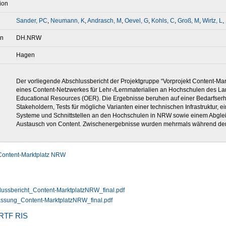
ion
Sander, PC
,
Neumann, K
,
Andrasch, M
,
Oevel, G
,
Kohls, C
,
Groß, M
,
Wirtz, L
,
on
DH.NRW
Hagen
Der vorliegende Abschlussbericht der Projektgruppe “Vorprojekt Content-Ma
eines Content-Netzwerkes für Lehr-/Lernmaterialien an Hochschulen des 
Educational Resources (OER). Die Ergebnisse beruhen auf einer Bedarfse
Stakeholdern, Tests für mögliche Varianten einer technischen Infrastruktu
Systeme und Schnittstellen an den Hochschulen in NRW sowie einem Abgleich
Austausch von Content. Zwischenergebnisse wurden mehrmals während der ein
Content-Marktplatz NRW
ussbericht_Content-MarktplatzNRW_final.pdf
assung_Content-MarktplatzNRW_final.pdf
RTF
RIS