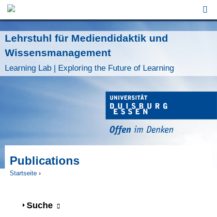
Jump to Navigation
Lehrstuhl für Mediendidaktik und
Wissensmanagement
Learning Lab | Exploring the Future of Learning
Publications
Startseite
›
Sie sind hier
Anzeigen
Suche