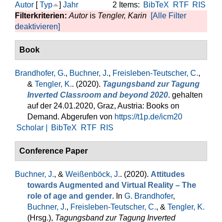
Autor
[
Typ
]
Jahr
2 Items:
BibTeX
RTF
RIS
Filterkriterien:
Autor
is
Tengler, Karin
[Alle Filter
deaktivieren]
Book
Brandhofer, G.
,
Buchner, J.
,
Freisleben-Teutscher, C.
,
&
Tengler, K.
. (2020).
Tagungsband zur Tagung
Inverted Classroom and beyond 2020
. gehalten
auf der 24.01.2020, Graz, Austria: Books on
Demand. Abgerufen von
https://t1p.de/icm20
Scholar |
BibTeX
RTF
RIS
Conference Paper
Buchner, J.
, &
Weißenböck, J.
. (2020).
Attitudes
towards Augmented and Virtual Reality – The
role of age and gender
. In
G. Brandhofer
,
Buchner, J.
,
Freisleben-Teutscher, C.
, &
Tengler, K.
(Hrsg.)
,
Tagungsband zur Tagung Inverted