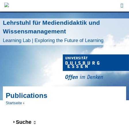
Jump to Navigation
Lehrstuhl für Mediendidaktik und
Wissensmanagement
Learning Lab | Exploring the Future of Learning
Publications
Startseite
›
Sie sind hier
Anzeigen
Suche