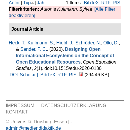
Autor
[
Typ
]
Jahr
1 Items:
BibTeX
RTF
RIS
Filterkriterien:
Autor
is
Kullmann, Sylvia
[Alle Filter
deaktivieren]
Journal Article
Heck, T.
,
Kullmann, S.
,
Hiebl, J.
,
Schröder, N.
,
Otto, D.
,
&
Sander, P. C.
. (2020).
Designing Open
Informational Ecosystems on the Concept of
Open Educational Resources
.
Open Education
Studies
,
2
(1). doi:10.1515/edu-2020-0130
DOI
Scholar |
BibTeX
RTF
RIS
(294.46 KB)
IMPRESSUM
DATENSCHUTZERKLÄRUNG
KONTAKT
Sekundär Menü
© Universität Duisburg-Essen | -
admin@mediendidaktik.de