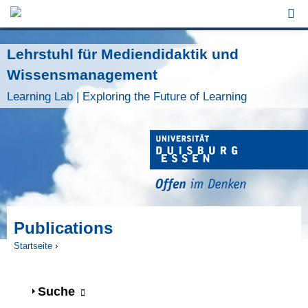
Jump to Navigation
Lehrstuhl für Mediendidaktik und
Wissensmanagement
Learning Lab | Exploring the Future of Learning
Publications
Startseite
›
Sie sind hier
Anzeigen
Suche