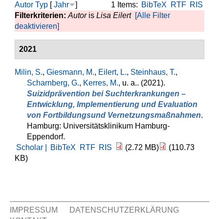
Autor
Typ
[
Jahr
]
1 Items:
BibTeX
RTF
RIS
Filterkriterien:
Autor
is
Lisa Eilert
[Alle Filter
deaktivieren]
2021
Milin, S.
,
Giesmann, M.
,
Eilert, L.
,
Steinhaus, T.
,
Scharnberg, G.
,
Kerres, M.
, u. a.
. (2021).
Suizidprävention bei Suchterkrankungen –
Entwicklung, Implementierung und Evaluation
von Fortbildungsund Vernetzungsmaßnahmen
.
Hamburg: Universitätsklinikum Hamburg-
Eppendorf.
Scholar |
BibTeX
RTF
RIS
(2.72 MB)
(110.73
KB)
IMPRESSUM
DATENSCHUTZERKLÄRUNG