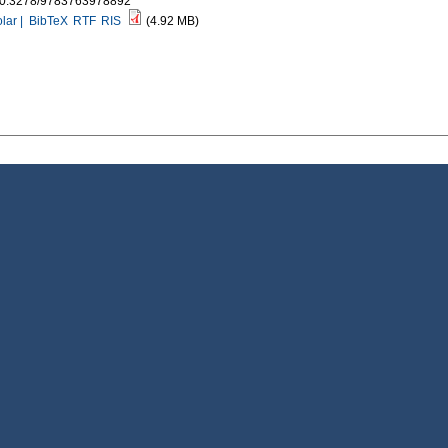
10.3278/9783763978892
lar |
BibTeX
RTF
RIS
(4.92 MB)