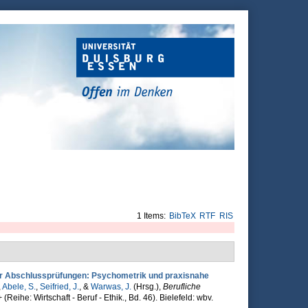
1 Items:
BibTeX
RTF
RIS
her Abschlussprüfungen: Psychometrik und praxisnahe
,
Abele, S.
,
Seifried, J.
, &
Warwas, J.
(Hrsg.)
,
Berufliche
+
(Reihe: Wirtschaft - Beruf - Ethik., Bd. 46). Bielefeld: wbv.