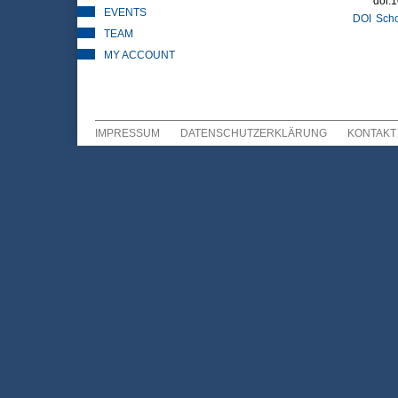
doi:
EVENTS
DOI
Scho
TEAM
MY ACCOUNT
IMPRESSUM
DATENSCHUTZERKLÄRUNG
KONTAKT
Sekundär Menü