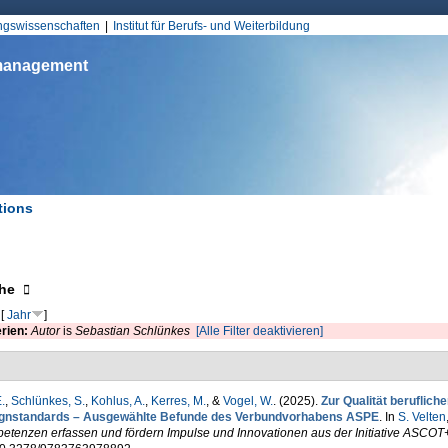
Jump to Navigation
ungswissenschaften
Institut für Berufs- und Weiterbildung
smanagement
tions
d hier
eigen
he
[
Jahr
]
erien:
Autor
is
Sebastian Schlünkes
[Alle Filter deaktivieren]
.
,
Schlünkes, S.
,
Kohlus, A.
,
Kerres, M.
, &
Vogel, W.
. (2025).
Zur Qualität beruflic
gnstandards – Ausgewählte Befunde des Verbundvorhabens ASPE
. In
S. Velten
etenzen erfassen und fördern Impulse und Innovationen aus der Initiative ASCOT