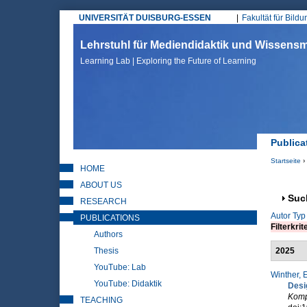
UNIVERSITÄT DUISBURG-ESSEN
Fakultät für Bild
Hauptmenü
Lehrstuhl für Mediendidaktik und Wissen
Learning Lab | Exploring the Future of Learning
Publica
Startseite
›
HOME
Sie sin
ABOUT US
Anz
Suc
RESEARCH
Autor
Typ
PUBLICATIONS
Filterkrit
Authors
Thesis
2025
YouTube: Lab
Winther, E
YouTube: Didaktik
Desi
Komp
TEACHING