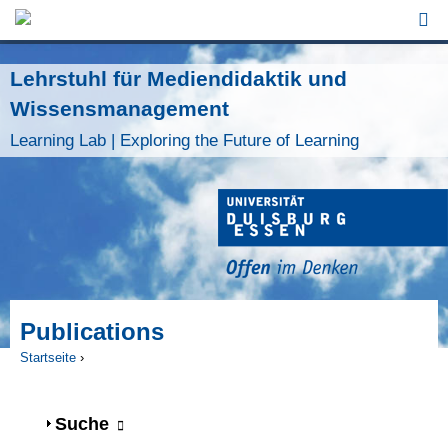
Jump to Navigation
Lehrstuhl für Mediendidaktik und
Wissensmanagement
Learning Lab | Exploring the Future of Learning
Publications
Startseite
›
Sie sind hier
Anzeigen
Suche