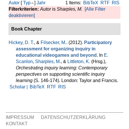
Autor
[
Typ
]
Jahr
1 Items:
BibTeX
RTF
RIS
Filterkriterien:
Autor
is
Sharples, M.
[Alle Filter
deaktivieren]
Book Chapter
Hickey, D. T.
, &
Filsecker, M.
. (2012).
Participatory
assessment for organizing inquiry in
educational videogames and beyond
. In
E.
Scanlon
,
Sharples, M.
, &
Littleton, K.
(Hrsg.)
,
Orchestrating inquiry learning: Contemporary
perspectives on supporting scientific inquiry
learning
(S. 146-174). London: Taylor and Francis.
Scholar |
BibTeX
RTF
RIS
IMPRESSUM
DATENSCHUTZERKLÄRUNG
KONTAKT