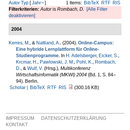
Autor
Typ
[
Jahr
]
1 Items:
BibTeX
RTF
RIS
Filterkriterien:
Autor
is
Rombach, D.
[Alle Filter
deaktivieren]
2004
Kerres, M.
, &
Nattland, A.
. (2004).
Online-Campus:
Eine hybride Lernplattform für Online-
Studienprogramme
. In
H. Adelsberger
,
Eicker, S.
,
Krcmar, H.
,
Pawlowski, J. M.
,
Pohl, K.
,
Rombach,
D.
, &
Wulf, V.
(Hrsg.)
,
Multikonferenz
Wirtschaftsinformatik (MKWI) 2004
(Bd. 1, S. 84–
94). Berlin.
Scholar |
BibTeX
RTF
RIS
(300.16 KB)
IMPRESSUM
DATENSCHUTZERKLÄRUNG
KONTAKT