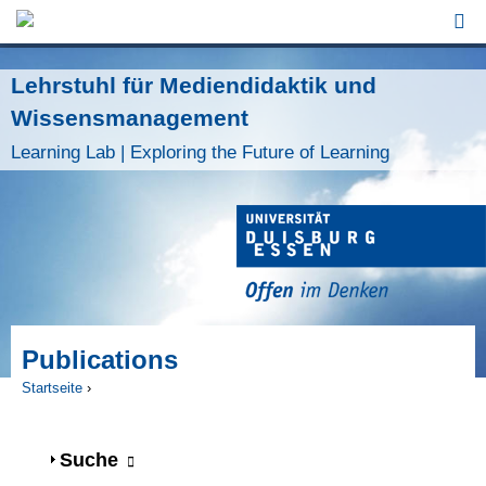
Jump to Navigation
Lehrstuhl für Mediendidaktik und
Wissensmanagement
Learning Lab | Exploring the Future of Learning
Publications
Startseite
›
Sie sind hier
Anzeigen
Suche