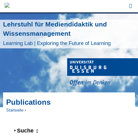
Jump to Navigation
Lehrstuhl für Mediendidaktik und
Wissensmanagement
Learning Lab | Exploring the Future of Learning
Publications
Startseite
›
Sie sind hier
Anzeigen
Suche