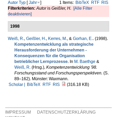
Autor
Typ
[
Jahr
]
1 Items:
BibTeX
RTF
RIS
Filterkriterien:
Autor
is
Geißler, H.
[Alle Filter
deaktivieren]
1998
Weiß, R.
,
Geißler, H.
,
Kerres, M.
, &
Gorhan, E.
. (1998).
Kompetenzentwicklung als strategische
Herausforderung der Unternehmen -
Konsequenzen für die Organisation
betrieblicher Lernprozesse
. In
M. Baethge
&
Weiß, R.
(Hrsg.)
,
Kompetenzentwicklung '98.
Forschungsstand und Forschungsperspektiven.
(S.
89–162). Münster: Waxmann.
Scholar |
BibTeX
RTF
RIS
(316.18 KB)
IMPRESSUM
DATENSCHUTZERKLÄRUNG