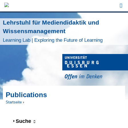
Jump to Navigation
Lehrstuhl für Mediendidaktik und
Wissensmanagement
Learning Lab | Exploring the Future of Learning
Publications
Startseite
›
Sie sind hier
Anzeigen
Suche