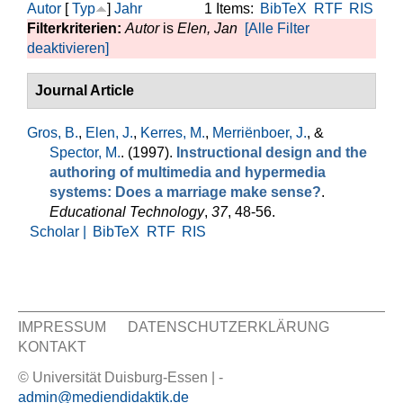
Autor
[
Typ
]
Jahr
1 Items:
BibTeX
RTF
RIS
Filterkriterien:
Autor
is
Elen, Jan
[Alle Filter
deaktivieren]
Journal Article
Gros, B.
,
Elen, J.
,
Kerres, M.
,
Merriënboer, J.
, &
Spector, M.
. (1997).
Instructional design and the
authoring of multimedia and hypermedia
systems: Does a marriage make sense?
.
Educational Technology
,
37
, 48-56.
Scholar |
BibTeX
RTF
RIS
IMPRESSUM
DATENSCHUTZERKLÄRUNG
KONTAKT
Sekundär Menü
© Universität Duisburg-Essen | -
admin@mediendidaktik.de