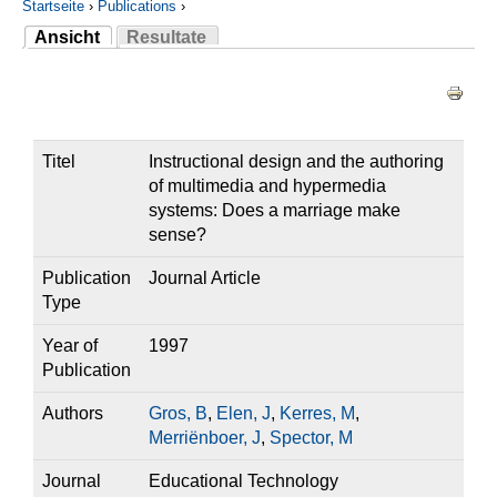
Startseite
›
Publications
›
Ansicht
Resultate
Sie sind hier
(aktiver Reiter)
Haupt-Reiter
Titel
Instructional design and the authoring
of multimedia and hypermedia
systems: Does a marriage make
sense?
Publication
Journal Article
Type
Year of
1997
Publication
Authors
Gros, B
,
Elen, J
,
Kerres, M
,
Merriënboer, J
,
Spector, M
Journal
Educational Technology