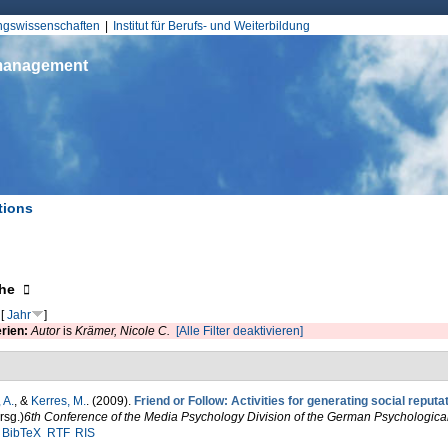
Jump to Navigation
ungswissenschaften
Institut für Berufs- und Weiterbildung
smanagement
tions
d hier
eigen
he
[
Jahr
]
erien:
Autor
is
Krämer, Nicole C.
[Alle Filter deaktivieren]
 A.
, &
Kerres, M.
. (2009).
Friend or Follow: Activities for generating social reputat
rsg.
)
6th Conference of the Media Psychology Division of the German Psychological
BibTeX
RTF
RIS