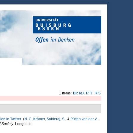
1 Items:
BibTeX
RTF
RIS
ion in Twitter
. (
N. C. Krämer
,
Sobieraj, S.
, &
Pütten von der, A.
 Society
. Lengerich.