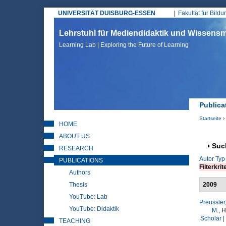
UNIVERSITÄT DUISBURG-ESSEN
Fakultät für Bild
Hauptmenü
Lehrstuhl für Mediendidaktik und Wissen
Learning Lab | Exploring the Future of Learning
Publica
Startseite
›
HOME
Sie sin
ABOUT US
Anz
Suc
RESEARCH
Autor
Typ
PUBLICATIONS
Filterkrit
Authors
Thesis
2009
YouTube: Lab
Preussler,
YouTube: Didaktik
M.
, H
Scholar |
TEACHING