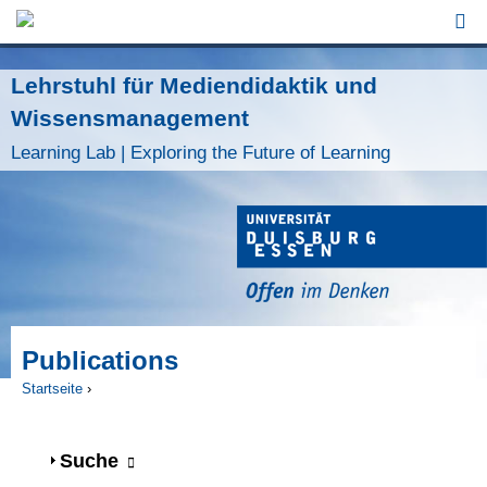
Jump to Navigation
Lehrstuhl für Mediendidaktik und
Wissensmanagement
Learning Lab | Exploring the Future of Learning
Publications
Startseite
›
Sie sind hier
Anzeigen
Suche