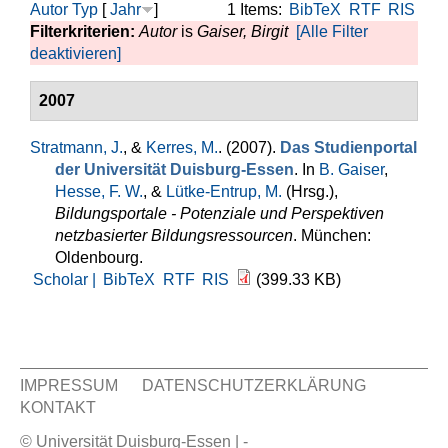
Autor
Typ
[
Jahr
]
1 Items:
BibTeX
RTF
RIS
Filterkriterien:
Autor
is
Gaiser, Birgit
[Alle Filter
deaktivieren]
2007
Stratmann, J.
, &
Kerres, M.
. (2007).
Das Studienportal
der Universität Duisburg-Essen
. In
B. Gaiser
,
Hesse, F. W.
, &
Lütke-Entrup, M.
(Hrsg.)
,
Bildungsportale - Potenziale und Perspektiven
netzbasierter Bildungsressourcen
. München:
Oldenbourg.
Scholar |
BibTeX
RTF
RIS
(399.33 KB)
IMPRESSUM
DATENSCHUTZERKLÄRUNG
KONTAKT
Sekundär Menü
© Universität Duisburg-Essen | -