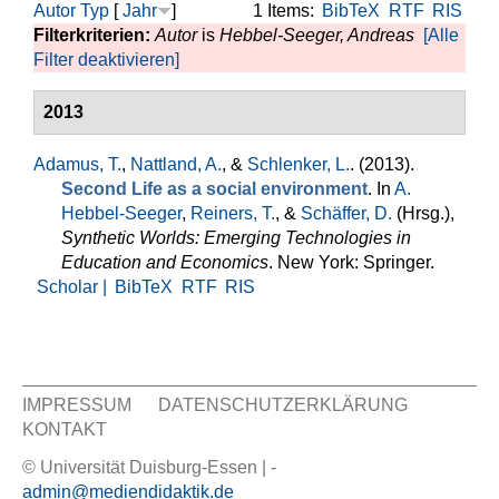
Autor
Typ
[
Jahr
]
1 Items:
BibTeX
RTF
RIS
Filterkriterien:
Autor
is
Hebbel-Seeger, Andreas
[Alle
Filter deaktivieren]
2013
Adamus, T.
,
Nattland, A.
, &
Schlenker, L.
. (2013).
Second Life as a social environment
. In
A.
Hebbel-Seeger
,
Reiners, T.
, &
Schäffer, D.
(Hrsg.)
,
Synthetic Worlds: Emerging Technologies in
Education and Economics
. New York: Springer.
Scholar |
BibTeX
RTF
RIS
IMPRESSUM
DATENSCHUTZERKLÄRUNG
KONTAKT
Sekundär Menü
© Universität Duisburg-Essen | -
admin@mediendidaktik.de