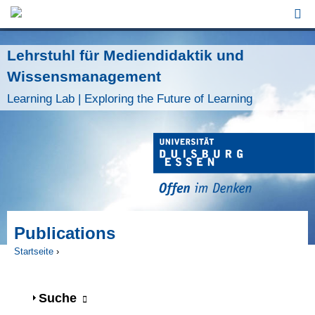
Jump to Navigation
Lehrstuhl für Mediendidaktik und
Wissensmanagement
Learning Lab | Exploring the Future of Learning
Publications
Startseite
›
Sie sind hier
Anzeigen
Suche