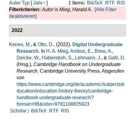
Autor
Typ
[
Jahr
]
1 Items:
BibTeX
RTF
RIS
Filterkriterien:
Autor
is
Mieg, Harald A.
[Alle Filter
deaktivieren]
2022
Kerres, M.
, &
Otto, D.
. (2022).
Digital Undergraduate
Research
. In
H. A. Mieg
,
Ambos, E.
,
Brew, A.
,
Deicke, W.
,
Haberstroh, S.
,
Lehmann, J.
, &
Galli, D.
(Hrsg.)
,
Cambridge Handbook on Undergraduate
Research
. Cambridge University Press. Abgerufen
von
https://www.cambridge.org/de/academic/subjects/e
ducation/education-history-theory/cambridge-
handbook-undergraduate-research?
format=HB&isbn=9781108835923
Scholar |
BibTeX
RTF
RIS