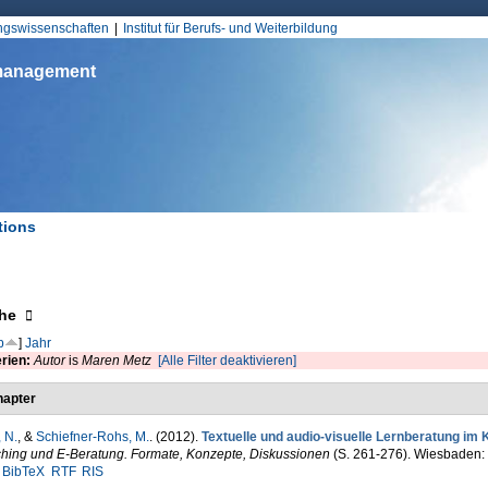
Jump to Navigation
ungswissenschaften
Institut für Berufs- und Weiterbildung
smanagement
tions
d hier
eigen
he
p
]
Jahr
erien:
Autor
is
Maren Metz
[Alle Filter deaktivieren]
apter
 N.
, &
Schiefner-Rohs, M.
. (2012).
Textuelle und audio-visuelle Lernberatung im 
hing und E-Beratung. Formate, Konzepte, Diskussionen
(S. 261-276). Wiesbaden: 
BibTeX
RTF
RIS