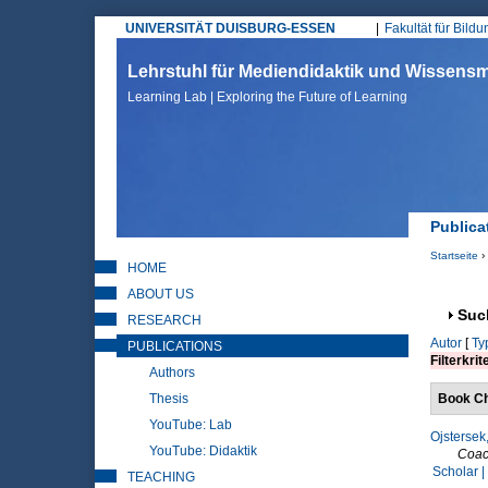
UNIVERSITÄT DUISBURG-ESSEN
Fakultät für Bild
Hauptmenü
Lehrstuhl für Mediendidaktik und Wissen
Learning Lab | Exploring the Future of Learning
Publica
Startseite
›
HOME
Sie sin
ABOUT US
Anz
Suc
RESEARCH
Autor
[
Ty
PUBLICATIONS
Filterkrit
Authors
Thesis
Book Ch
YouTube: Lab
Ojstersek,
YouTube: Didaktik
Coac
Scholar |
TEACHING